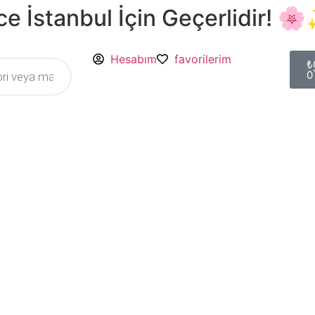
e İstanbul İçin Geçerlidir! 
Hesabım
favorilerim
₺
0