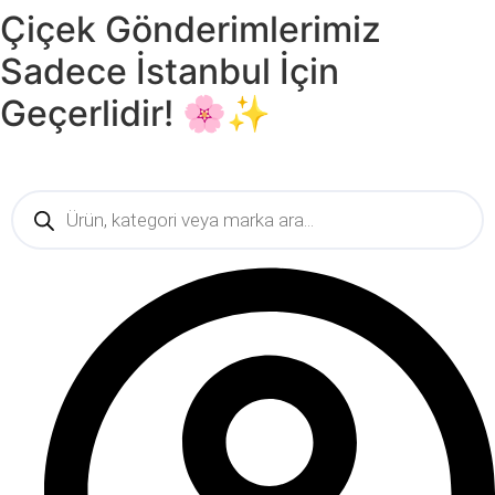
Çiçek Gönderimlerimiz
Skip
to
Sadece İstanbul İçin
content
Geçerlidir! 🌸✨
Products
search