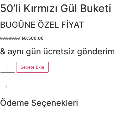
50’li Kırmızı Gül Buketi
BUGÜNE ÖZEL FİYAT
Orijinal
Şu
₺
9.989,00
₺
8.500,00
fiyat:
andaki
& aynı gün ücretsiz gönderim
₺9.989,00.
fiyat:
₺8.500,00.
50'li
Sepete Ekle
Kırmızı
Gül
Buketi
adet
Ödeme Seçenekleri